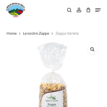
Skip
Menu
to
search
account
main
content
Home
Le nostre Zuppe
Zuppa Varietà